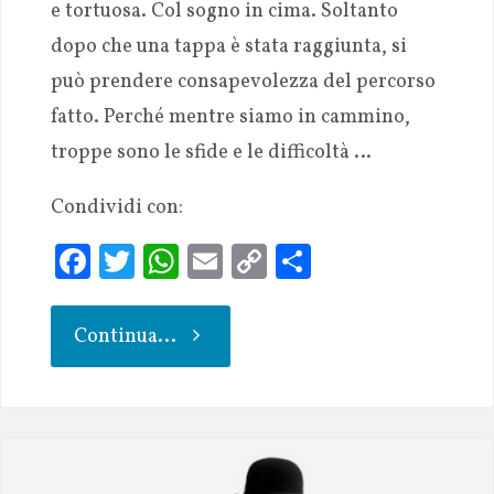
e tortuosa. Col sogno in cima. Soltanto
dopo che una tappa è stata raggiunta, si
può prendere consapevolezza del percorso
fatto. Perché mentre siamo in cammino,
troppe sono le sfide e le difficoltà …
Condividi con:
Fa
T
W
E
C
S
ce
w
h
m
o
h
b
it
at
ai
p
ar
Continua...
oo
te
s
l
y
e
k
r
A
Li
p
n
p
k