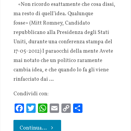
«Non ricordo esattamente che cosa dissi,
ma resto di quell’idea. Qualunque
fosse» (Mitt Romney, Candidato
repubblicano alla Presidenza degli Stati
Uniti, durante una conferenza stampa del
17-05-2012) I paraocchi della mente Avete
mai notato che un politico raramente
cambia idea, e che quando lo fa gli viene
rinfacciato dai …
Condividi con:
Fa
T
W
E
C
S
ce
w
h
m
o
h
b
it
at
ai
p
ar
Continua...