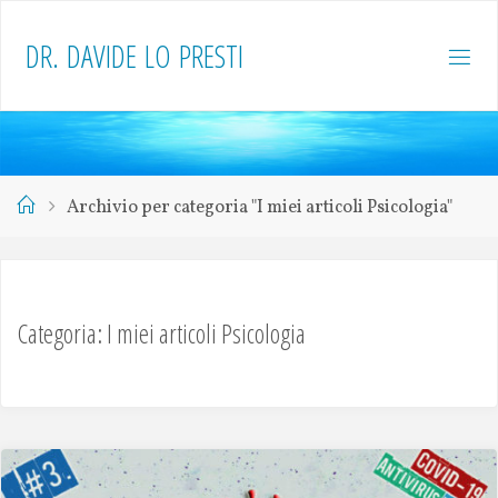
D
R
.
D
A
V
I
D
E
L
O
P
R
E
S
T
I
Archivio per categoria "I miei articoli Psicologia"
Categoria: I miei articoli Psicologia