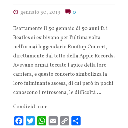
gennaio 30, 2019
0
Esattamente il 30 gennaio di 50 anni fa i
Beatles si esibivano per l’ultima volta
nell’ormai leggendario Rooftop Concert,
direttamente dal tetto della Apple Records.
Avevano ormai toccato l’apice della loro
carriera, e questo concerto simbolizza la
loro fulminante ascesa, di cui però in pochi
conoscono i retroscena, le difficoltà …
Condividi con:
Fa
T
W
E
C
S