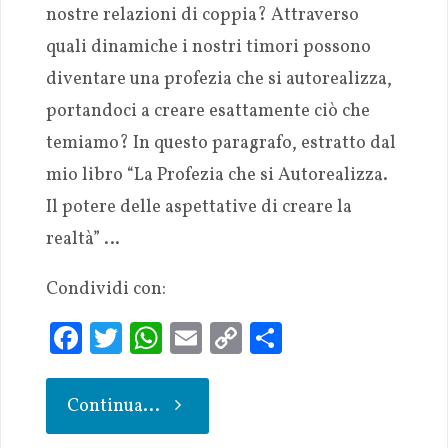
nostre relazioni di coppia? Attraverso
quali dinamiche i nostri timori possono
diventare una profezia che si autorealizza,
portandoci a creare esattamente ciò che
temiamo? In questo paragrafo, estratto dal
mio libro “La Profezia che si Autorealizza.
Il potere delle aspettative di creare la
realtà” …
Condividi con:
Fa
T
W
E
C
S
ce
w
h
m
o
h
b
it
at
ai
p
ar
Continua...
oo
te
s
l
y
e