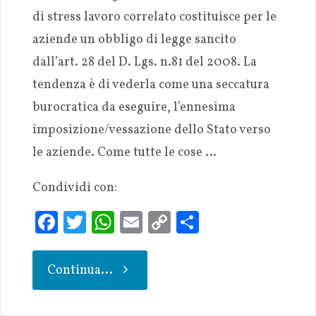
di stress lavoro correlato costituisce per le
aziende un obbligo di legge sancito
dall’art. 28 del D. Lgs. n.81 del 2008. La
tendenza è di vederla come una seccatura
burocratica da eseguire, l’ennesima
imposizione/vessazione dello Stato verso
le aziende. Come tutte le cose …
Condividi con:
Fa
T
W
E
C
S
ce
w
h
m
o
h
b
it
at
ai
p
ar
Continua...
oo
te
s
l
y
e
k
r
A
Li