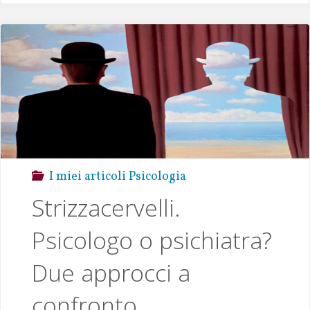
k
r
A
Li
p
n
p
k
I miei articoli Psicologia
Strizzacervelli.
Psicologo o psichiatra?
Due approcci a
confronto