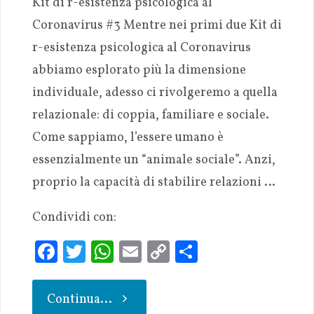
Kit di r-esistenza psicologica al
Coronavirus #3 Mentre nei primi due Kit di
r-esistenza psicologica al Coronavirus
abbiamo esplorato più la dimensione
individuale, adesso ci rivolgeremo a quella
relazionale: di coppia, familiare e sociale.
Come sappiamo, l’essere umano è
essenzialmente un “animale sociale”. Anzi,
proprio la capacità di stabilire relazioni …
Condividi con:
Fa
T
W
E
C
S
ce
w
h
m
o
h
b
it
at
ai
p
ar
Continua...