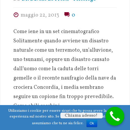
maggio 22, 2013
0
Come iene in un set cinematografico
Solitamente quando avviene un disastro
naturale come un terremoto, un’alluvione,
uno tsunami, oppure un disastro causato
dall’uomo come la caduta delle torri
gemelle o il recente naufragio della nave da
crociera Concordia, i media sembrano
seguire un copione fin troppo prevedibile.
Come abili cecchini …
Utilizziamo i cookie per essere sicuri che tu possa avere la migliore
Chiama adesso!
esperienza sul nostro sito. Se continui ad utilizzare questo sito noi
Condividi con:
assumiamo che tu ne sia felice.
Ok