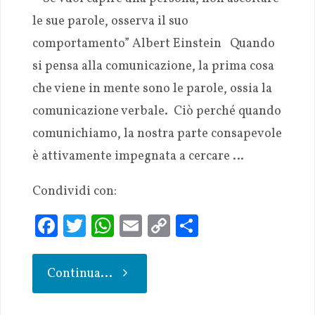
le sue parole, osserva il suo
comportamento” Albert Einstein Quando
si pensa alla comunicazione, la prima cosa
che viene in mente sono le parole, ossia la
comunicazione verbale. Ciò perché quando
comunichiamo, la nostra parte consapevole
è attivamente impegnata a cercare …
Condividi con:
Fa
T
W
E
C
S
ce
w
h
m
o
h
b
it
at
ai
p
ar
Continua...
oo
te
s
l
y
e