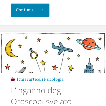
ce
w
h
m
o
h
b
it
at
ai
p
ar
Continua...
oo
te
s
l
y
e
k
r
A
Li
p
n
p
k
I miei articoli Psicologia
L’inganno degli
Oroscopi svelato