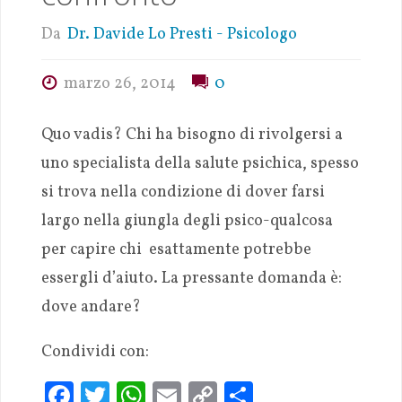
Da
Dr. Davide Lo Presti - Psicologo
marzo 26, 2014
0
Quo vadis? Chi ha bisogno di rivolgersi a
uno specialista della salute psichica, spesso
si trova nella condizione di dover farsi
largo nella giungla degli psico-qualcosa
per capire chi esattamente potrebbe
essergli d’aiuto. La pressante domanda è:
dove andare?
Condividi con:
Fa
T
W
E
C
S