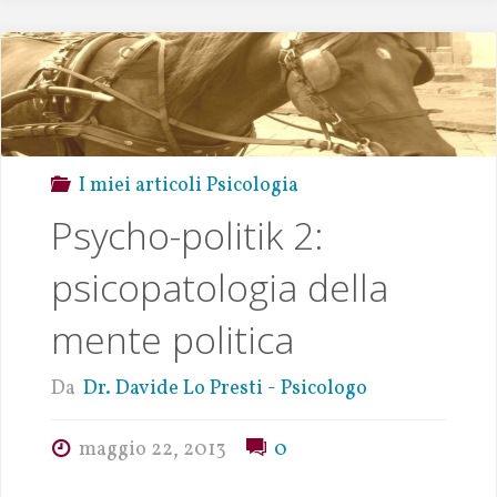
p
n
p
k
I miei articoli Psicologia
Psycho-politik 2:
psicopatologia della
mente politica
Da
Dr. Davide Lo Presti - Psicologo
maggio 22, 2013
0