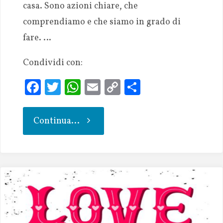
casa. Sono azioni chiare, che
comprendiamo e che siamo in grado di
fare. …
Condividi con:
Fa
T
W
E
C
S
ce
w
h
m
o
h
b
it
at
ai
p
ar
Continua...
oo
te
s
l
y
e
k
r
A
Li
p
n
p
k