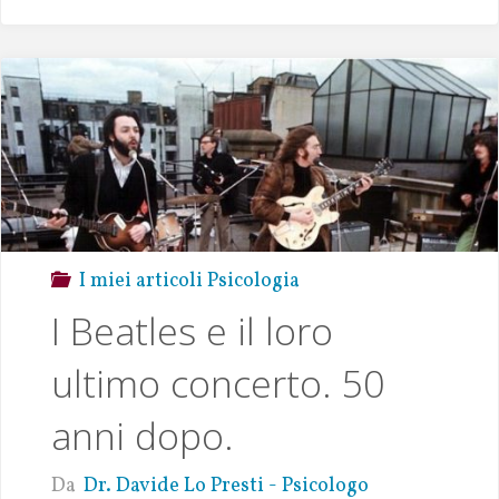
k
r
A
Li
p
n
p
k
I miei articoli Psicologia
I Beatles e il loro
ultimo concerto. 50
anni dopo.
Da
Dr. Davide Lo Presti - Psicologo