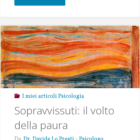
oo
te
s
l
y
e
k
r
A
Li
p
n
p
k
I miei articoli Psicologia
Sopravvissuti: il volto
della paura
Da
Dr. Davide Lo Presti - Psicologo