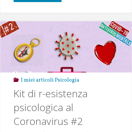
oo
te
s
l
y
e
k
r
A
Li
p
n
p
k
I miei articoli Psicologia
Kit di r-esistenza
psicologica al
Coronavirus #2