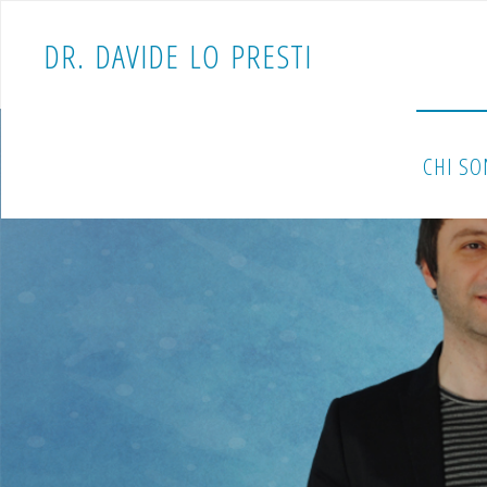
D
R
.
D
A
V
I
D
E
L
O
P
R
E
S
T
I
CHI S