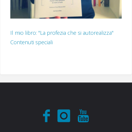
Il mio libro: "La profezia che si autorealizza"
Contenuti speciali