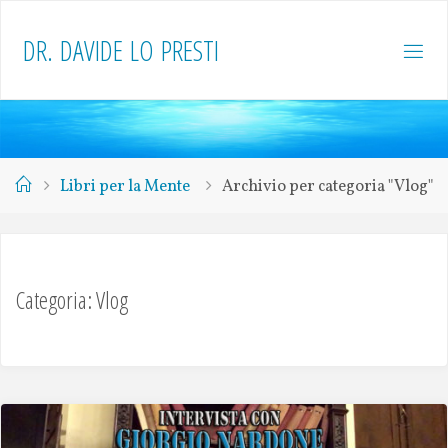
D
R
.
D
A
V
I
D
E
L
O
P
R
E
S
T
I
Libri per la Mente
Archivio per categoria "Vlog"
Categoria: Vlog