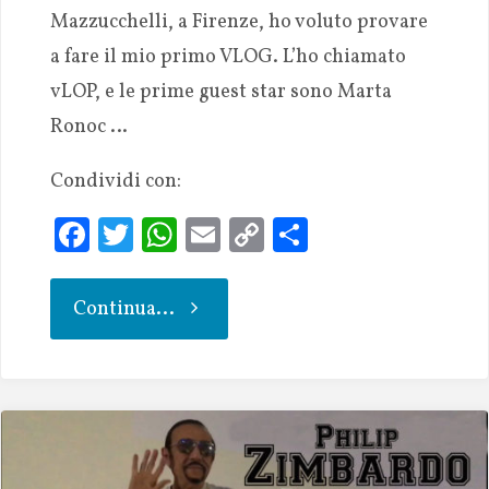
Mazzucchelli, a Firenze, ho voluto provare
a fare il mio primo VLOG. L’ho chiamato
vLOP, e le prime guest star sono Marta
Ronoc …
Condividi con:
Fa
T
W
E
C
S
ce
w
h
m
o
h
b
it
at
ai
p
ar
Continua...
oo
te
s
l
y
e
k
r
A
Li
p
n
p
k