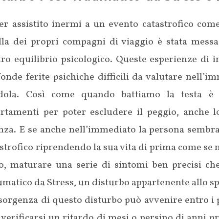
er assistito inermi a un evento catastrofico come
lla dei propri compagni di viaggio è stata messa 
ro equilibrio psicologico. Queste esperienze di i
onde ferite psichiche difficili da valutare nell’
dola. Così come quando battiamo la testa è 
ertamenti per poter escludere il peggio, anche 
enza. E se anche nell’immediato la persona sembra
strofico riprendendo la sua vita di prima come se n
o, maturare una serie di sintomi ben precisi che
matico da Stress, un disturbo appartenente allo spe
sorgenza di questo disturbo può avvenire entro i 
verificarsi un ritardo di mesi o persino di anni 