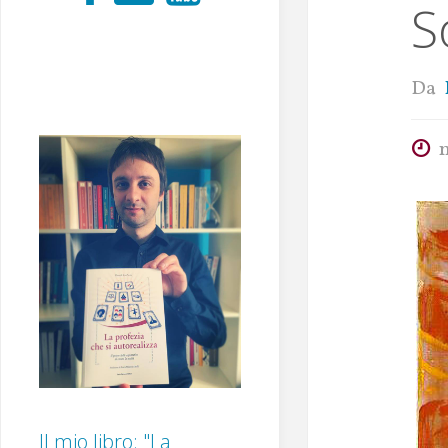
S
Da
Il mio libro: "La