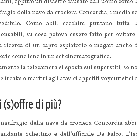
ami, oppure un disastro causato dall’uomo come la 
fragio della nave da crociera Concordia, i media 
vedibile. Come abili cecchini puntano tutta l
ponsabili, su cosa poteva essere fatto per evitar
a ricerca di un capro espiatorio e magari anche d
rie come iene in un set cinematografico.
mente la telecamera si sposta sui superstiti, se non
 freaks o martiri agli atavici appetiti voyeuristici
 (s)offre di più?
 naufragio della nave da crociera Concordia abbia
andante Schettino e dell’ufficiale De Falco. L’Is