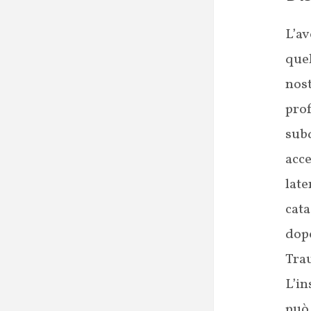
L’av
que
nost
prof
sub
acc
lat
cata
dop
Trau
L’in
può 