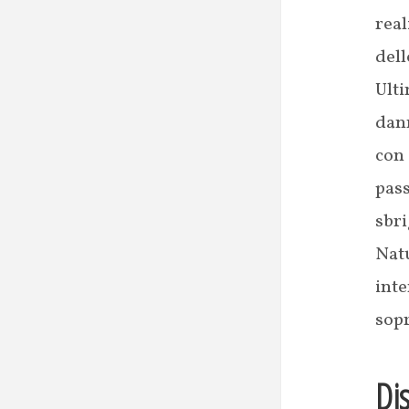
rea
dell
Ult
dann
con
pas
sbri
Nat
inte
sopr
Di