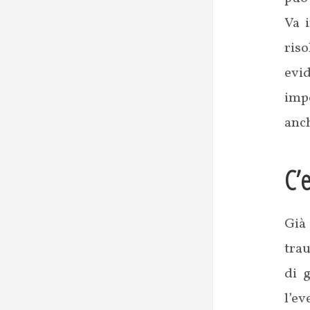
Va 
riso
evi
impo
anch
C’
Già
trau
di 
l’e