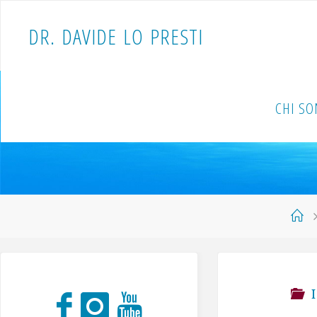
D
R
.
D
A
V
I
D
E
L
O
P
R
E
S
T
I
CHI S
I