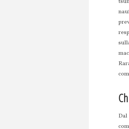
tsun
nau
pre
res
sull
mace
Rara
come
Chi
Dal
com