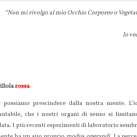
“Non mi rivolgo al mio Occhio Corporeo o Vegetat
Io ve
illola
rossa
 possiamo prescindere dalla nostra mente. L’id
utabile, che i nostri organi di senso si limita
lata. I più recenti esperimenti di laboratorio semb
mente ha un suo proprio
modus operandi
. La perc