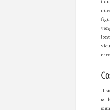
i du
ques
figu
veng
lon
vic
erro
Cos
Il s
se l
sign