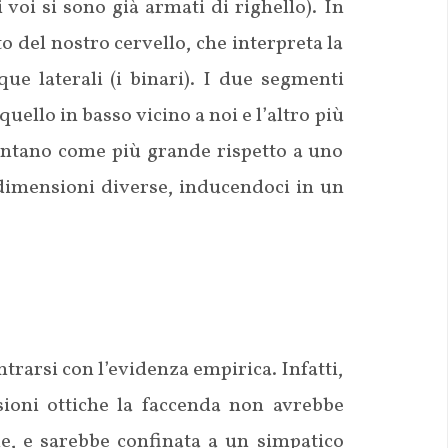
 voi si sono già armati di righello). In
to del nostro cervello, che interpreta la
ue laterali (i binari). I due segmenti
uello in basso vicino a noi e l’altro più
lontano come più grande rispetto a uno
 dimensioni diverse, inducendoci in un
ontrarsi con l’evidenza empirica. Infatti,
lusioni ottiche la faccenda non avrebbe
ane, e sarebbe confinata a un simpatico