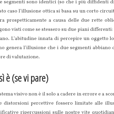
e segmenti sono identici (so che i più diffidenti di
to caso l’illusione ottica si basa su un corto circui
ra prospetticamente a causa delle due rette obliq
ono visti come se stessero su due piani differenti: q
tano. L’abitudine innata di percepire un oggetto 
ino genera l’illusione che i due segmenti abbiano
re di valutazione.
ì è (se vi pare)
istema visivo non è il solo a cadere in errore e a sc
e distorsioni percettive fossero limitate alle il
ificative ripercussioni sulle nostre vite quotidi