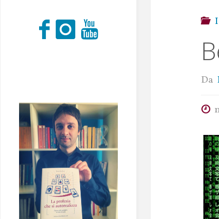
I
B
Da