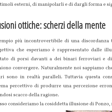
stimoli esterni, di manipolarli e di dargli forma e si
usioni ottiche: scherzi della mente
sempio più incontrovertibile di una discordanza t
gettiva che esperiamo è rappresentato dalle illu
itato di porsi davanti a dei binari ferroviari e 
iono convergere. Naturalmente noi sappiamo che si
ari sono in realtà paralleli. Tuttavia questa c
tema percettivo di produrre una percezione errone
ndosi scacco della ragione.
so consideriamo la cosiddetta illusione di Ponzo, 