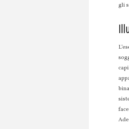
gli 
Ill
L’e
sog
cap
appa
bin
sis
face
Ades