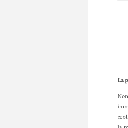
La p
Non
imm
crol
la 