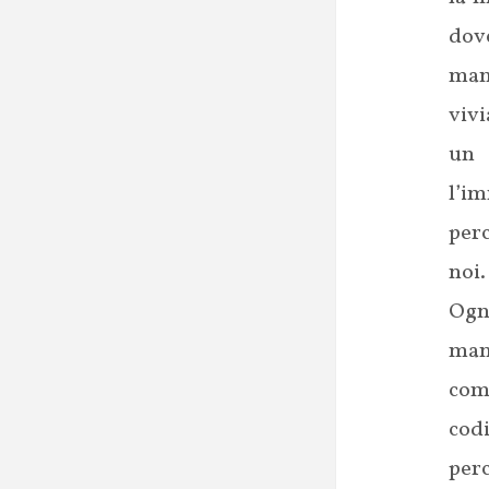
dov
man
viv
un 
l’i
per
noi.
Ogn
man
comp
codi
perc