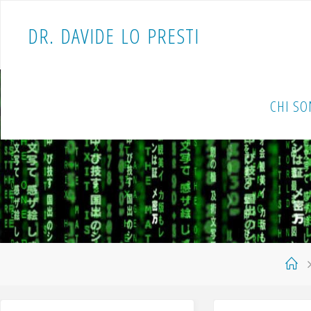
D
R
.
D
A
V
I
D
E
L
O
P
R
E
S
T
I
CHI S