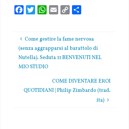
Fa
T
W
E
C
S
ce
w
h
m
o
h
b
it
at
ai
p
ar
oo
te
s
l
y
e
Come gestire la fame nervosa
k
r
A
Li
(senza aggrapparsi al barattolo di
p
n
Nutella). Seduta 11 BENVENUTI NEL
p
k
MIO STUDIO
COME DIVENTARE EROI
QUOTIDIANI | Philip Zimbardo (trad.
ita)