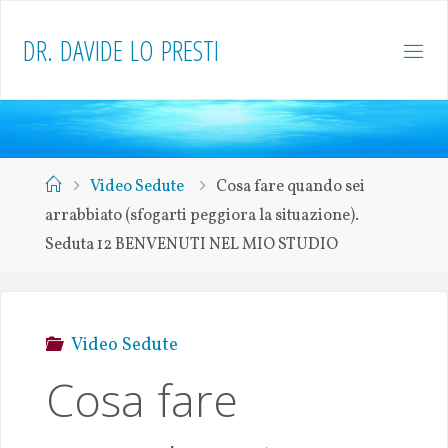
D
R
.
D
A
V
I
D
E
L
O
P
R
E
S
T
I
Video Sedute
Cosa fare quando sei
arrabbiato (sfogarti peggiora la situazione).
Seduta 12 BENVENUTI NEL MIO STUDIO
Video Sedute
Cosa fare