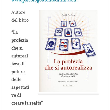
www.psicologoMontecatini.com
Autore
del libro
“La
profezia
che si
autoreal
izza. Il
potere
delle
aspettati
ve di
creare la realtà”