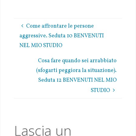
ce
w
h
m
o
h
b
it
at
ai
p
ar
oo
te
s
l
y
e
Come affrontare le persone
k
r
A
Li
aggressive. Seduta 10 BENVENUTI
p
n
NEL MIO STUDIO
p
k
Cosa fare quando sei arrabbiato
(sfogarti peggiora la situazione).
Seduta 12 BENVENUTI NEL MIO
STUDIO
Lascia un