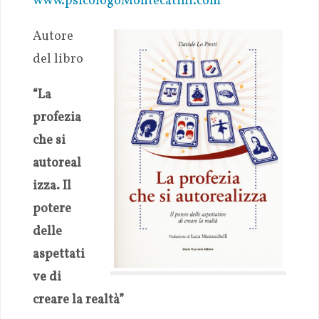
www.psicologoMontecatini.com
Autore
del libro
“La
profezia
che si
autoreal
izza. Il
potere
delle
aspettati
ve di
creare la realtà”