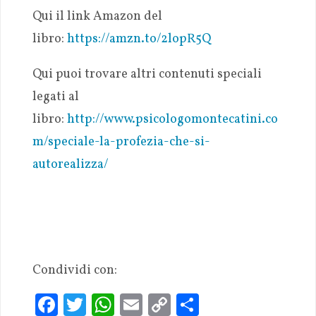
Qui il link Amazon del
libro:
https://amzn.to/2lopR5Q
Qui puoi trovare altri contenuti speciali
legati al
libro:
http://www.psicologomontecatini.co
m/speciale-la-profezia-che-si-
autorealizza/
Condividi con:
Fa
T
W
E
C
S