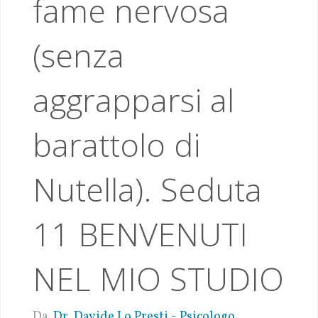
fame nervosa
(senza
aggrapparsi al
barattolo di
Nutella). Seduta
11 BENVENUTI
NEL MIO STUDIO
Da
Dr. Davide Lo Presti - Psicologo