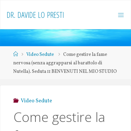
D
R
.
D
A
V
I
D
E
L
O
P
R
E
S
T
I
Video Sedute
Come gestire la fame
nervosa (senza aggrapparsi al barattolo di
Nutella). Seduta 11 BENVENUTI NEL MIO STUDIO
Video Sedute
Come gestire la