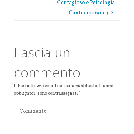
p
n
Contagioso e Psicologia
p
k
Contemporanea
Lascia un
commento
Il tuo indirizzo email non sarà pubblicato.
I campi
obbligatori sono contrassegnati
*