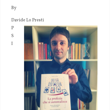
By
Davide Lo Presti
P
S
I