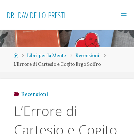
D
R
.
D
A
V
I
D
E
L
O
P
R
E
S
T
I
Libri per la Mente
Recensioni
L’Errore di Cartesio e Cogito Ergo Soffro
Recensioni
L’Errore di
Cartesio e Cogito