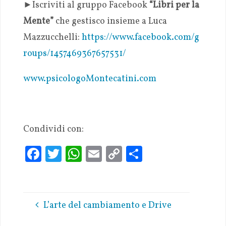
►Iscriviti al gruppo Facebook
“Libri per la
Mente”
che gestisco insieme a Luca
Mazzucchelli:
https://www.facebook.com/g
roups/1457469367657531/
www.psicologoMontecatini.com
Condividi con:
Fa
T
W
E
C
S
ce
w
h
m
o
h
b
it
at
ai
p
ar
oo
te
s
l
y
e
L’arte del cambiamento e Drive
k
r
A
Li