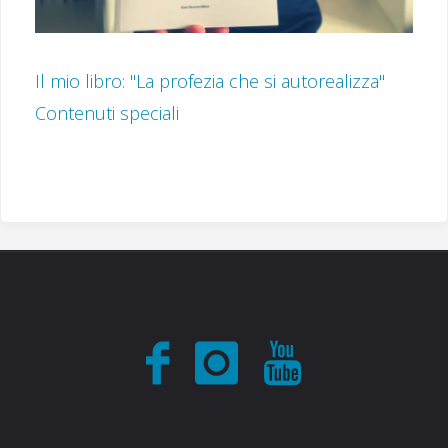
Il mio libro: "La profezia che si autorealizza"
Contenuti speciali