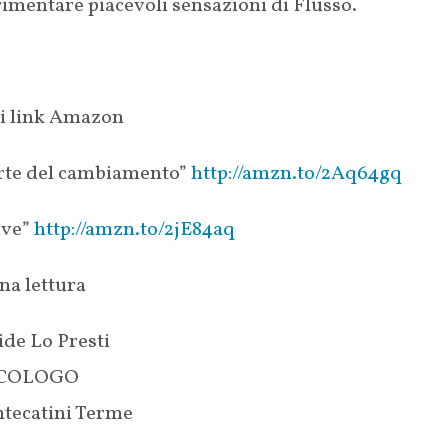
imentare piacevoli sensazioni di Flusso.
 i link Amazon
arte del cambiamento”
http://amzn.to/2Aq64gq
ive”
http://amzn.to/2jE84aq
na lettura
ide Lo Presti
ICOLOGO
tecatini Terme