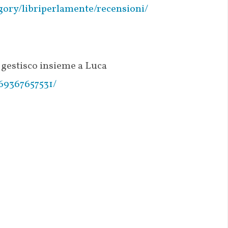
gory/libriperlamente/recensioni/
gestisco insieme a Luca
69367657531/