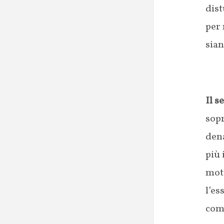
dist
per 
sian
Il s
sopr
dena
più 
moti
l’es
comp