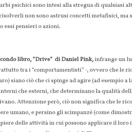
urbi psichici sono intesi alla stregua di qualsiasi 
risolverli non sono astrusi concetti metafisici, ma 
o essi pensieri o azioni.
econdo libro, “Drive” di Daniel Pink,
infrange un lu
attutto tra i “comportamentisti” -, ovvero che le 
ro) siano ciò che ci spinge ad agire (ad esempio a lav
interni che esterni, che determinano la qualità del
vano. Attenzione però, ciò non significa che le r
sere umano, e persino gli scimpanzé (come dimostr
iere delle attività in cui possono applicare il loro 