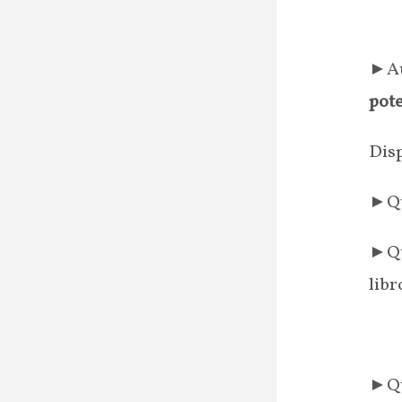
►Au
pote
Disp
►Qu
►Qui
libr
►Qu