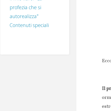
profezia che si
autorealizza"
Contenuti speciali
Ecco
Il p
orma
estr