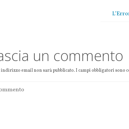
k
r
A
Li
p
n
L’Erro
p
k
ascia un commento
o indirizzo email non sarà pubblicato.
I campi obbligatori sono 