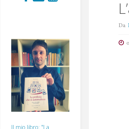
L
Da
Il mio libro: "La