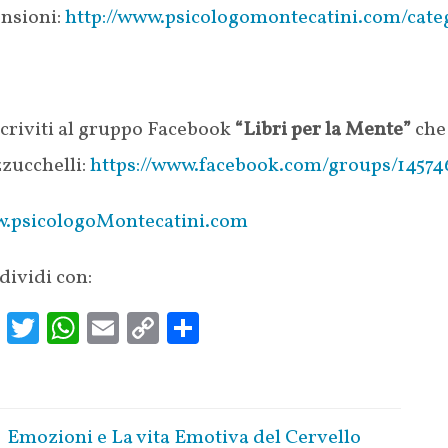
ensioni:
http://www.psicologomontecatini.com/cate
criviti al gruppo Facebook
“Libri per la Mente”
che 
zucchelli:
https://www.facebook.com/groups/14574
.psicologoMontecatini.com
dividi con:
Fa
T
W
E
C
S
ce
w
h
m
o
h
b
it
at
ai
p
ar
oo
te
s
l
y
e
Emozioni e La vita Emotiva del Cervello