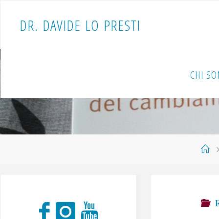
D
R
.
D
A
V
I
D
E
L
O
P
R
E
S
T
I
CHI S