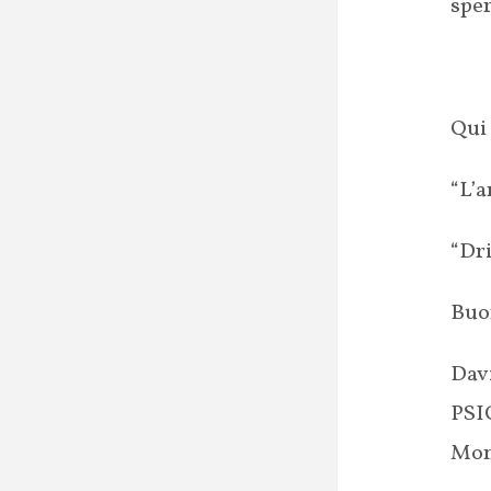
sper
Qui
“L’
“Dr
Buo
Dav
PS
Mon