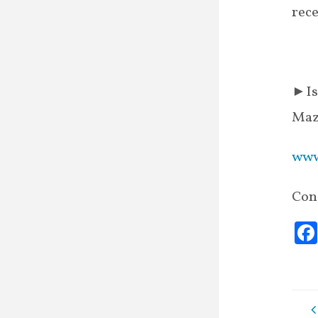
rec
►Is
Maz
www
Con