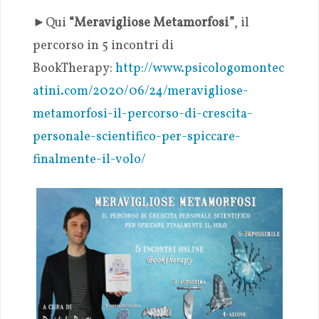
►
Qui
“Meravigliose Metamorfosi”
, il
percorso in 5 incontri di
BookTherapy:
http://www.psicologomontec
atini.com/2020/06/24/meravigliose-
metamorfosi-il-percorso-di-crescita-
personale-scientifico-per-spiccare-
finalmente-il-volo/