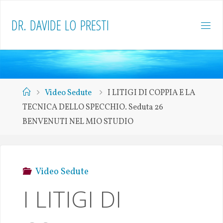
D
R
.
D
A
V
I
D
E
L
O
P
R
E
S
T
I
Video Sedute
I LITIGI DI COPPIA E LA
TECNICA DELLO SPECCHIO. Seduta 26
BENVENUTI NEL MIO STUDIO
Video Sedute
I LITIGI DI