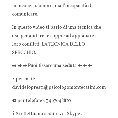
mancanza d’amore, ma l’incapacità di
comunicare.
In questo video ti parlo di una tecnica che
uso per aiutare le coppie ad appianare i
loro conflitti: LA TECNICA DELLO
SPECCHIO.
➡️ ➡️ ➡️ Puoi fissare una seduta ⬅️ ⬅️ ⬅️
? per mail:
davidelopresti@psicologomontecatini.com
☎️ per telefono: 3467648810
? Si effettuano sedute via Skype .