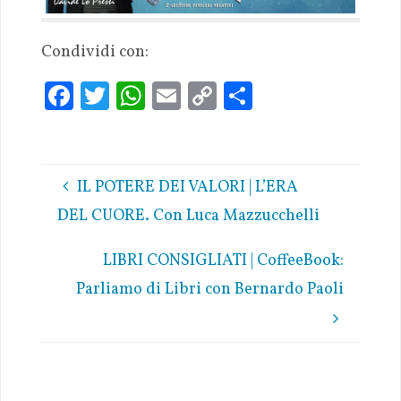
Condividi con:
Fa
T
W
E
C
S
ce
w
h
m
o
h
b
it
at
ai
p
ar
oo
te
s
l
y
e
IL POTERE DEI VALORI | L’ERA
k
r
A
Li
DEL CUORE. Con Luca Mazzucchelli
p
n
p
k
LIBRI CONSIGLIATI | CoffeeBook:
Parliamo di Libri con Bernardo Paoli