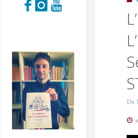
L
L
S
S
Da