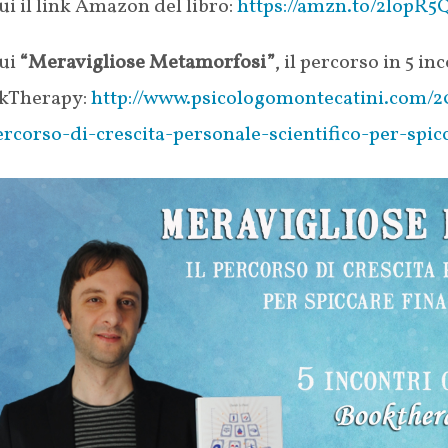
ui il link Amazon del libro:
https://amzn.to/2lopR5
ui
“Meravigliose Metamorfosi”
, il percorso in 5 in
kTherapy:
http://www.psicologomontecatini.com/
ercorso-di-crescita-personale-scientifico-per-spi