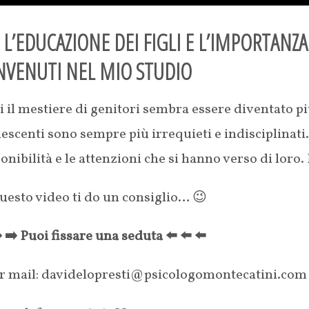
L’EDUCAZIONE DEI FIGLI E L’IMPORTANZA
NVENUTI NEL MIO STUDIO
 il mestiere di genitori sembra essere diventato più 
escenti sono sempre più irrequieti e indisciplinat
onibilità e le attenzioni che si hanno verso di lor
uesto video ti do un consiglio… 😉
️ ➡️ Puoi fissare una seduta ⬅️ ⬅️ ⬅️
er mail: davidelopresti@psicologomontecatini.com