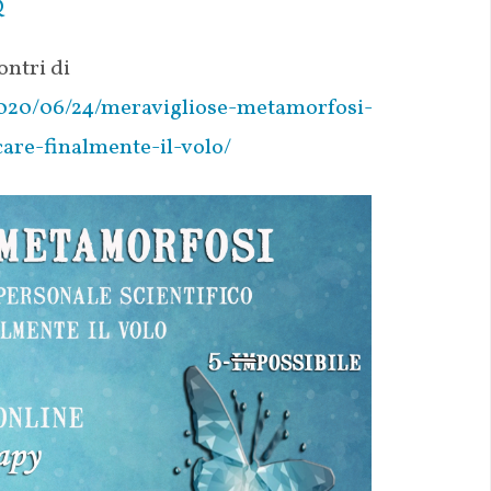
Q
contri di
2020/06/24/meravigliose-metamorfosi-
ccare-finalmente-il-volo/