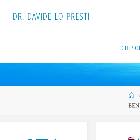
D
R
.
D
A
V
I
D
E
L
O
P
R
E
S
T
I
CHI S
BEN