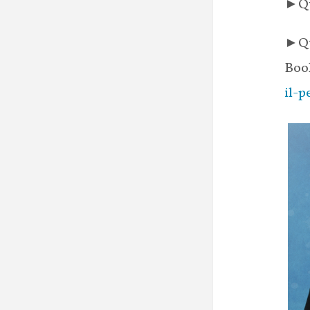
►
Q
►
Q
Boo
il-p