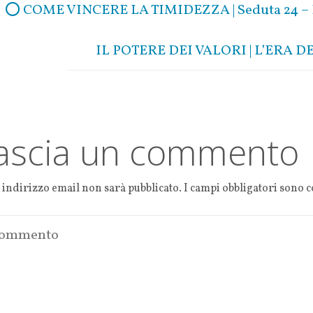
oo
te
s
l
y
e
⭕ COME VINCERE LA TIMIDEZZA | Seduta 24 
k
r
A
Li
p
n
IL POTERE DEI VALORI | L’ERA DE
p
k
ascia un commento
o indirizzo email non sarà pubblicato.
I campi obbligatori sono 