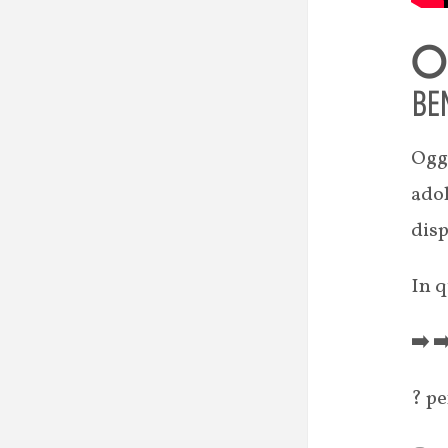
⭕ 
BE
Oggi
adol
disp
In q
➡️ ➡
? p