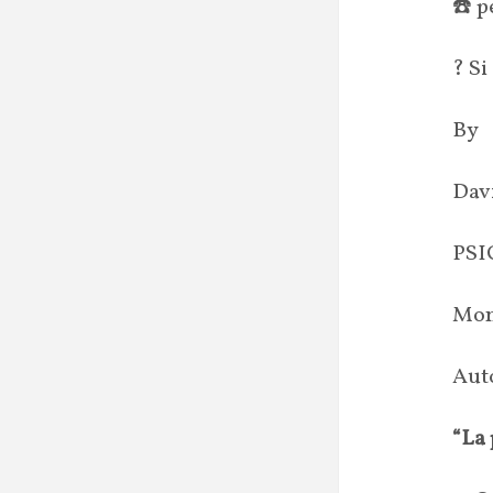
☎️ p
? Si
By
Dav
PS
Mon
Auto
“La 