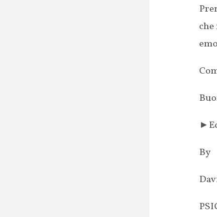
Pren
che 
emo
Come
Buo
►Ecc
By
Dav
PS