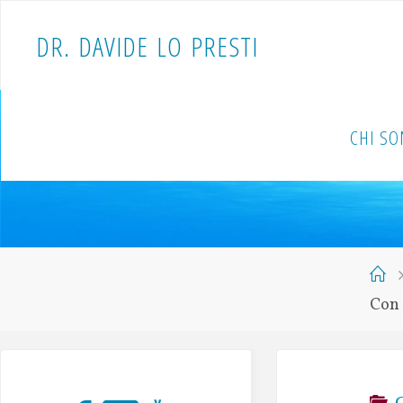
D
R
.
D
A
V
I
D
E
L
O
P
R
E
S
T
I
CHI S
Con 