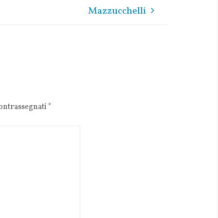
Mazzucchelli
contrassegnati
*