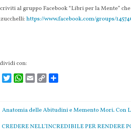
riviti al gruppo Facebook “Libri per la Mente” che
zucchelli:
https://www.facebook.com/groups/14574
dividi con:
Fa
T
W
E
C
S
ce
w
h
m
o
h
b
it
at
ai
p
ar
oo
te
s
l
y
e
Anatomia delle Abitudini e Memento Mori. Con 
k
r
A
Li
p
n
CREDERE NELL’INCREDIBILE PER RENDERE POS