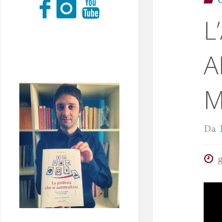
L
A
M
Da