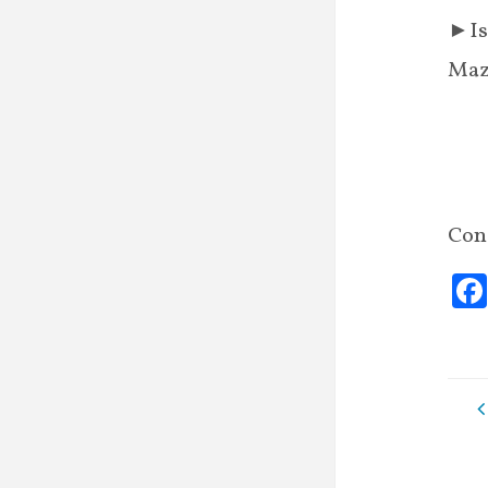
►Isc
Maz
Con