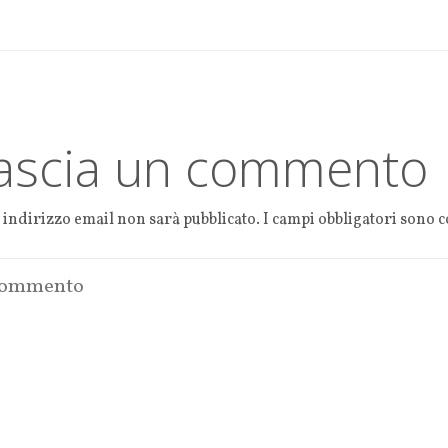
p
k
ascia un commento
o indirizzo email non sarà pubblicato.
I campi obbligatori sono 