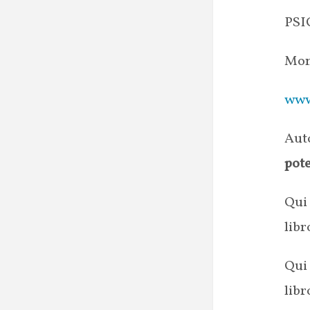
PS
Mon
www
Auto
pote
Qui 
libr
Qui 
libr