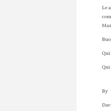
Le a
comp
Mazz
Buo
Qui 
Qui 
By
Dav