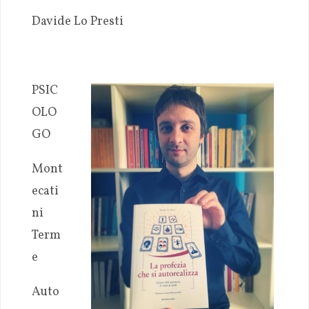
Davide Lo Presti
PSIC
OLO
GO
Mont
ecati
ni
Term
e
Auto