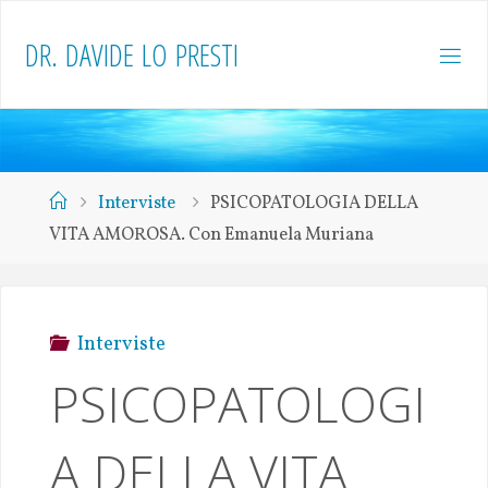
D
R
.
D
A
V
I
D
E
L
O
P
R
E
S
T
I
Interviste
PSICOPATOLOGIA DELLA
VITA AMOROSA. Con Emanuela Muriana
Interviste
PSICOPATOLOGI
A DELLA VITA