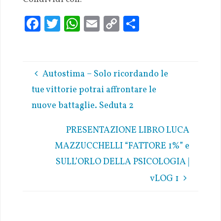
Fa
T
W
E
C
S
ce
w
h
m
o
h
b
it
at
ai
p
ar
oo
te
s
l
y
e
Autostima – Solo ricordando le
k
r
A
Li
tue vittorie potrai affrontare le
p
n
nuove battaglie. Seduta 2
p
k
PRESENTAZIONE LIBRO LUCA
MAZZUCCHELLI “FATTORE 1%” e
SULL’ORLO DELLA PSICOLOGIA |
vLOG 1