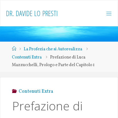
D
R
.
D
A
V
I
D
E
L
O
P
R
E
S
T
I
La Profezia che si Autorealizza
Contenuti Extra
Prefazione di Luca
Mazzucchelli, Prologo e Parte del Capitolo 1
Contenuti Extra
Prefazione di