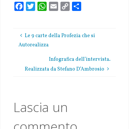
Fa
T
W
E
C
S
ce
w
h
m
o
h
b
it
at
ai
p
ar
oo
te
s
l
y
e
Le 9 carte della Profezia che si
k
r
A
Li
Autorealizza
p
n
p
k
Infografica dell’intervista.
Realizzata da Stefano D’Ambrosio
Lascia un
commento