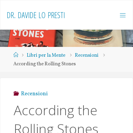
D
R
.
D
A
V
I
D
E
L
O
P
R
E
S
T
I
Libri per la Mente
Recensioni
According the Rolling Stones
Recensioni
According the
Rolling Stones