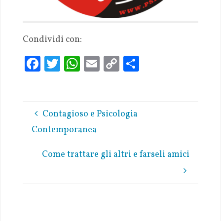
Condividi con:
Fa
T
W
E
C
S
ce
w
h
m
o
h
b
it
at
ai
p
ar
oo
te
s
l
y
e
Contagioso e Psicologia
k
r
A
Li
Contemporanea
p
n
p
k
Come trattare gli altri e farseli amici